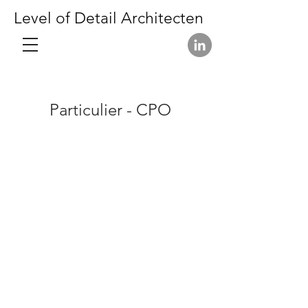
Level of Detail Architecten
Particulier - CPO
Biobased woonhuis De Grote Boel
CPO Nimma - wooncollectief in prefa
Villa Koning David
Spruitenkamp: Landhuis in een voormal